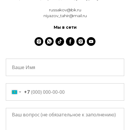
russakov@bk.ru
niyazov_tahir@mail.ru
Мы в сети
+7