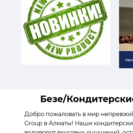
Безе/Кондитерские
Добро пожаловать в мир непревзой
Group в Алматы! Наши кондитерские
водоворот вкусовых ощущений, ост