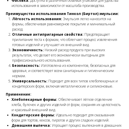
Фасовка:
Доступна в различных объемах упаковки для удобства
использования в зависимости от масштаба производства.
Преимущества использования Тинкол (Биртол) эмульсии:
Лёгкость использования:
Эмульсия легко наносится на
формы, обеспечивая равномерное покрытие и минимальный
расход.
Отличные антипригарные свойства:
Предотвращает
прилипание теста к формам, что облегчает процесс извлечения
готовых изделий и улучшает их внешний вид.
Экономичность:
Низкий расход продукта при высоких
результатах, что делает его экономически выгодным для
профессионального использования.
Безопасность:
Изготовлена из компонентов, безопасных для
здоровья, и соответствует всем санитарным и гигиеническим
нормам.
Универсальность:
Подходит для всех типов хлебопекарных и
кондитерских форм, включая металлические и силиконовые.
Применение:
Хлебопекарные формы:
Обеспечивает лёгкое отделение
хлеба, булочек и других изделий от форм, сохраняя их целостность
и красивый внешний вид.
Кондитерские формы:
Идеально подходит для смазывания
форм для тортов, кексов, пирогов и других сладких изделий.
Домашняя выпечка:
Упрощает процесс выпекания в домашних