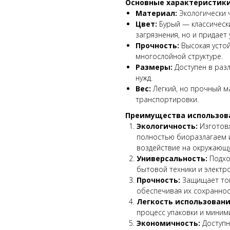
Основные характеристики
Материал:
Экологически 
Цвет:
Бурый — классически
загрязнения, но и придает
Прочность:
Высокая устой
многослойной структуре.
Размеры:
Доступен в раз
нужд.
Вес:
Легкий, но прочный ма
транспортировки.
Преимущества использова
Экологичность:
Изготовл
полностью биоразлагаем и
воздействие на окружающу
Универсальность:
Подхо
бытовой техники и электро
Прочность:
Защищает тов
обеспечивая их сохраннос
Легкость использовани
процесс упаковки и миним
Экономичность:
Доступн