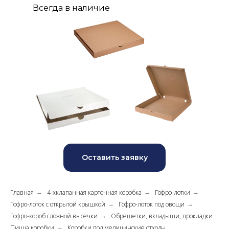
Всегда в наличие
Оставить заявку
Главная
4-хклапанная картонная коробка
Гофро-лотки
→
→
→
Гофро-лоток с открытой крышкой
Гофро-лоток под овощи
→
→
Гофро-короб сложной высечки
Обрешетки, вкладыши, прокладки
→
Пицца коробки
Коробки под медицинские отходы
→